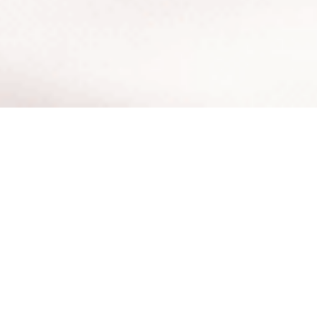
BIENVENUE À LA BISCUITERIE PORTAISE
Il était une fois des Biscuits Normands...
Bienvenue à la Biscuiterie Portaise, une maison artisanale,
entre mer et bocage normand, où Nicolas Fages, ex chef
étoilé, devenu artisan biscuitier à Port-en-Bessin dans le
Calvados, a décidé de : «
créer des biscuits comme j’ai
toujours réalisé mes plats, avec des produits locaux et de
qualité.
»